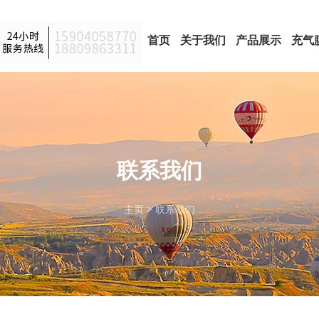
首页
关于我们
产品展示
充气
银亿简介
银亿文化
银亿理念
综合类场馆
篮球馆
室内足球场
游泳馆
网球场
羽毛球场
>
>
>
联系我们
主页
>
联系我们