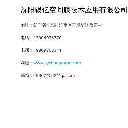
沈阳银亿空间膜技术应用有限公司
地址：辽宁省沈阳市浑南区王斌街道后康村
电话：15904058770
电话：18809863311
网址：
www.sychongqimo.com
邮箱：408624632@qq.com