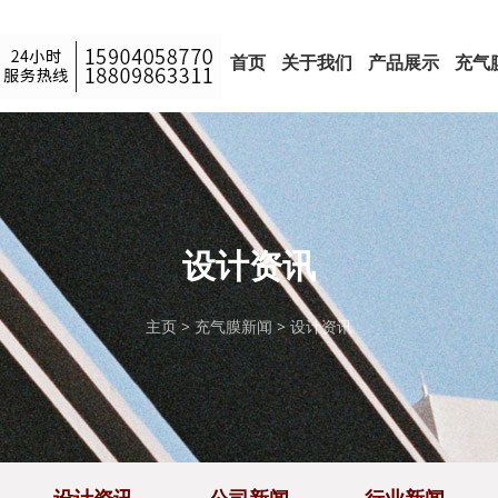
首页
关于我们
产品展示
充气
银亿简介
银亿文化
银亿理念
综合类场馆
篮球馆
室内足球场
游泳馆
网球场
羽毛球场
>
>
>
设计资讯
主页
>
充气膜新闻
>
设计资讯